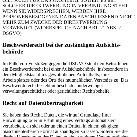
GILT AUCH FÜR DAS PROFILING, SOWEIT ES MIT
SOLCHER DIREKTWERBUNG IN VERBINDUNG STEHT.
WENN SIE WIDERSPRECHEN, WERDEN IHRE
PERSONENBEZOGENEN DATEN ANSCHLIESSEND NICHT
MEHR ZUM ZWECKE DER DIREKTWERBUNG
VERWENDET (WIDERSPRUCH NACH ART. 21 ABS. 2
DSGVO).
Beschwerde­recht bei der zuständigen Aufsichts­
behörde
Im Falle von Verstößen gegen die DSGVO steht den Betroffenen
ein Beschwerderecht bei einer Aufsichtsbehörde, insbesondere in
dem Mitgliedstaat ihres gewöhnlichen Aufenthalts, ihres
Arbeitsplatzes oder des Orts des mutmaßlichen Verstoßes zu. Das
Beschwerderecht besteht unbeschadet anderweitiger
verwaltungsrechtlicher oder gerichtlicher Rechtsbehelfe.
Recht auf Daten­übertrag­barkeit
Sie haben das Recht, Daten, die wir auf Grundlage Ihrer
Einwilligung oder in Erfüllung eines Vertrags automatisiert
verarbeiten, an sich oder an einen Dritten in einem gängigen,
maschinenlesbaren Format aushändigen zu lassen. Sofern Sie die
direkte Übertragung der Daten an einen anderen Verantwortlichen