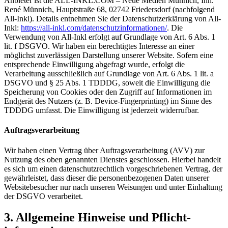
Anbieter ist die ALL-INKL.COM – Neue Medien Münnich, Inh.
René Münnich, Hauptstraße 68, 02742 Friedersdorf (nachfolgend
All-Inkl). Details entnehmen Sie der Datenschutzerklärung von All-
Inkl:
https://all-inkl.com/datenschutzinformationen/
. Die
Verwendung von All-Inkl erfolgt auf Grundlage von Art. 6 Abs. 1
lit. f DSGVO. Wir haben ein berechtigtes Interesse an einer
möglichst zuverlässigen Darstellung unserer Website. Sofern eine
entsprechende Einwilligung abgefragt wurde, erfolgt die
Verarbeitung ausschließlich auf Grundlage von Art. 6 Abs. 1 lit. a
DSGVO und § 25 Abs. 1 TDDDG, soweit die Einwilligung die
Speicherung von Cookies oder den Zugriff auf Informationen im
Endgerät des Nutzers (z. B. Device-Fingerprinting) im Sinne des
TDDDG umfasst. Die Einwilligung ist jederzeit widerrufbar.
Auftragsverarbeitung
Wir haben einen Vertrag über Auftragsverarbeitung (AVV) zur
Nutzung des oben genannten Dienstes geschlossen. Hierbei handelt
es sich um einen datenschutzrechtlich vorgeschriebenen Vertrag, der
gewährleistet, dass dieser die personenbezogenen Daten unserer
Websitebesucher nur nach unseren Weisungen und unter Einhaltung
der DSGVO verarbeitet.
3. Allgemeine Hinweise und Pflicht­