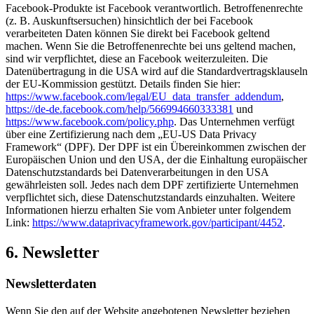
Facebook-Produkte ist Facebook verantwortlich. Betroffenenrechte
(z. B. Auskunftsersuchen) hinsichtlich der bei Facebook
verarbeiteten Daten können Sie direkt bei Facebook geltend
machen. Wenn Sie die Betroffenenrechte bei uns geltend machen,
sind wir verpflichtet, diese an Facebook weiterzuleiten. Die
Datenübertragung in die USA wird auf die Standardvertragsklauseln
der EU-Kommission gestützt. Details finden Sie hier:
https://www.facebook.com/legal/EU_data_transfer_addendum
,
https://de-de.facebook.com/help/566994660333381
und
https://www.facebook.com/policy.php
. Das Unternehmen verfügt
über eine Zertifizierung nach dem „EU-US Data Privacy
Framework“ (DPF). Der DPF ist ein Übereinkommen zwischen der
Europäischen Union und den USA, der die Einhaltung europäischer
Datenschutzstandards bei Datenverarbeitungen in den USA
gewährleisten soll. Jedes nach dem DPF zertifizierte Unternehmen
verpflichtet sich, diese Datenschutzstandards einzuhalten. Weitere
Informationen hierzu erhalten Sie vom Anbieter unter folgendem
Link:
https://www.dataprivacyframework.gov/participant/4452
.
6. Newsletter
Newsletter­daten
Wenn Sie den auf der Website angebotenen Newsletter beziehen